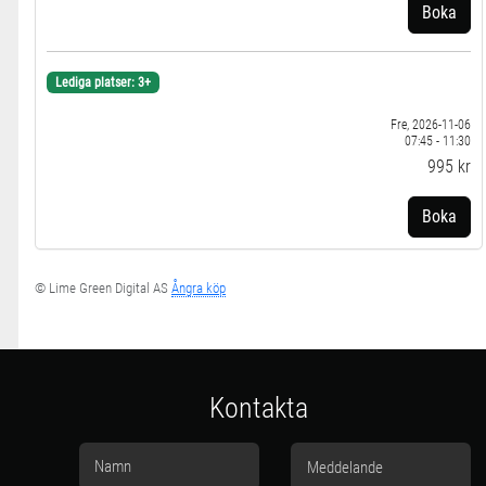
Boka
Lediga platser: 3+
Fre, 2026-11-06
07:45 - 11:30
995 kr
Boka
© Lime Green Digital AS
Ångra köp
Kontakta