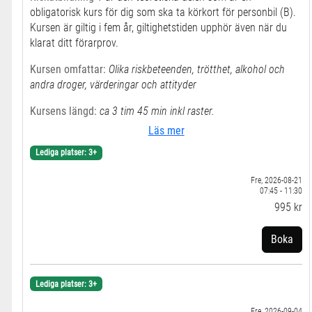
obligatorisk kurs för dig som ska ta körkort för personbil (B).
Kursen är giltig i fem år, giltighetstiden upphör även när du
klarat ditt förarprov.
Kursen omfattar:
Olika riskbeteenden, trötthet, alkohol och
andra droger, värderingar och attityder
Kursens längd:
ca 3 tim 45 min inkl raster.
Läs mer
Vi bjuder på kaffe och fralla! Vid specialkost så meddela
kontoret.
Lediga platser: 3+
För att du ska få delta och bli godkänd på kursen måste du
Fre, 2026-08-21
07:45 - 11:30
ha god förståelse i svenska språket, både skrift och tal.
995 kr
Boka
Lediga platser: 3+
Fre, 2026-09-04