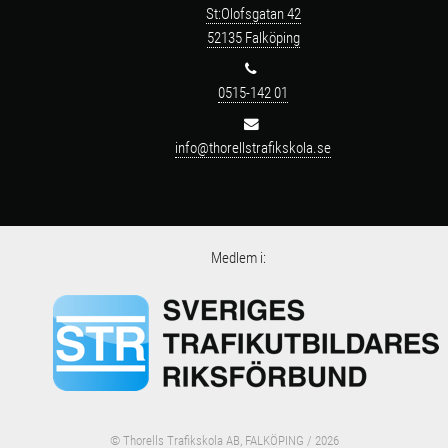
St:Olofsgatan 42
52135 Falköping
0515-142 01
info@thorellstrafikskola.se
Medlem i:
© Thorells Trafikskola AB, FALKÖPING / 2026