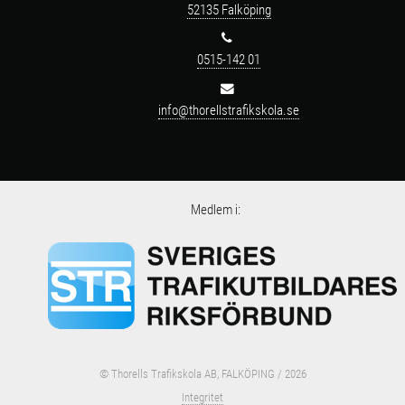
52135 Falköping
0515-142 01
info@thorellstrafikskola.se
Medlem i:
© Thorells Trafikskola AB, FALKÖPING / 2026
Integritet