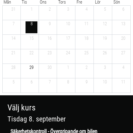
Mån
Tis
Ons
Tors
Fre
Lör
Sön
31
1
2
3
4
5
6
7
8
9
10
11
12
13
14
15
16
17
18
19
20
21
22
23
24
25
26
27
28
29
30
1
2
3
4
5
6
7
8
9
10
11
Välj kurs
Tisdag 8. september
Säkerhetskontroll - Övergripande om bilen