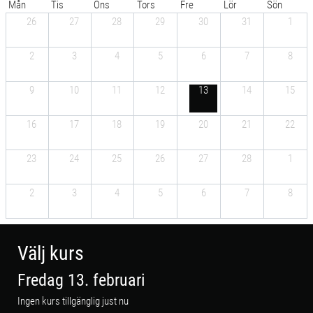
Mån
Tis
Ons
Tors
Fre
Lör
Sön
26
27
28
29
30
31
1
2
3
4
5
6
7
8
9
10
11
12
13
14
15
16
17
18
19
20
21
22
23
24
25
26
27
28
1
2
3
4
5
6
7
8
Välj kurs
Fredag 13. februari
Ingen kurs tillgänglig just nu